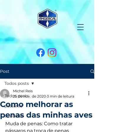
Post
Todos posts
Michel Reis
Todos posts
25 de nov. de 2020
3 min de leitura
Como melhorar as
pássaros
penas das minhas aves
criadores
Muda de penas: Como tratar 
pássaros na troca de penas