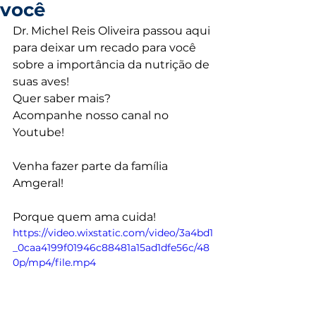
você
Dr. Michel Reis Oliveira passou aqui 
para deixar um recado para você 
sobre a importância da nutrição de 
suas aves!
Quer saber mais?
Acompanhe nosso canal no 
Youtube!
Venha fazer parte da família 
Amgeral!
Porque quem ama cuida!
https://video.wixstatic.com/video/3a4bd1
_0caa4199f01946c88481a15ad1dfe56c/48
0p/mp4/file.mp4