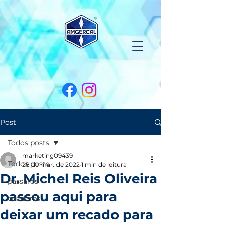
Post
Todos posts
marketing09439
Todos posts
28 de mar. de 2022
1 min de leitura
Dr. Michel Reis Oliveira
pássaros
passou aqui para
criadores
deixar um recado para