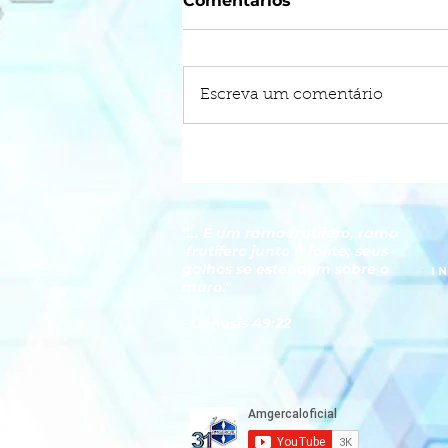
Comentários
Escreva um comentário
O IMPACTO DOS FOGOS
DE ARTIFÍCIO NA VIDA
DAS AVES
"... É um ramo frutífero, ramo
frutífero junto à fonte; seus
galhos se estendem sobre o
I
muro."
- Gênesis 49:22