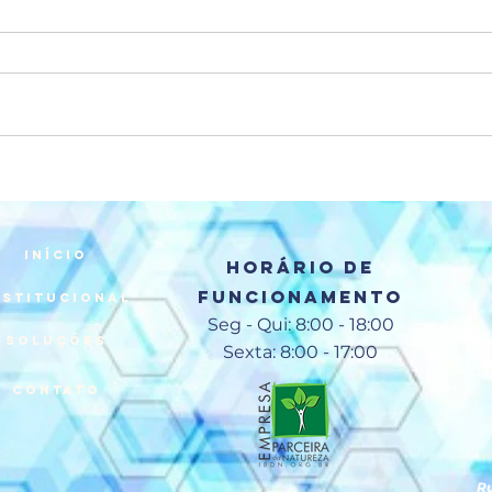
Explorando o Fascinante
Mundo dos Papagaios:
Curiosidades que
Encantam
INÍCIO
Horário de
Funcionamento
NSTITUCIONAL
Seg - Qui: 8:00 - 18:00
SOLUÇÕES
​​Sexta: 8:00 - 17:00
CONTATO
Ru