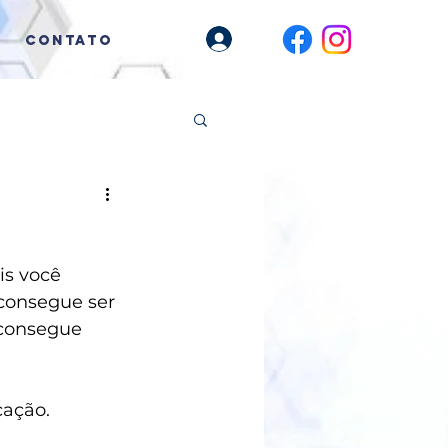
CONTATO
is você 
consegue ser 
 consegue 
cação.