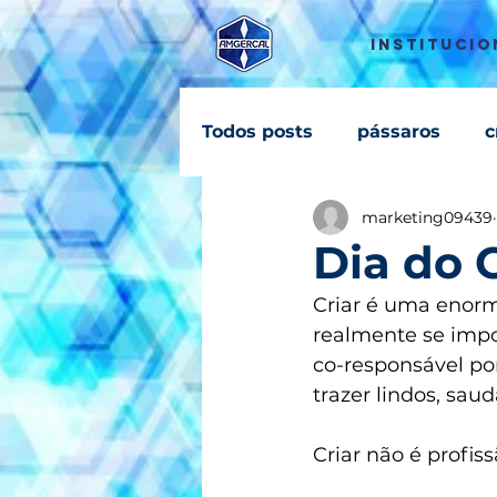
INSTITUCIO
Todos posts
pássaros
c
marketing09439
Dia do 
Criar é uma enorm
realmente se imp
co-responsável por
trazer lindos, sau
Criar não é profis