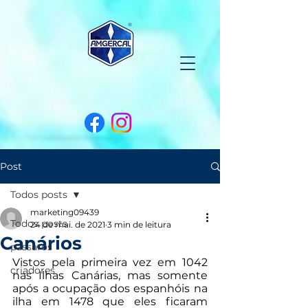
Post
Todos posts
marketing09439
Todos posts
24 de mai. de 2021
3 min de leitura
Canários
pássaros
Vistos pela primeira vez em 1042 
criadores
nas Ilhas Canárias, mas somente 
após a ocupação dos espanhóis na 
ilha em 1478 que eles ficaram 